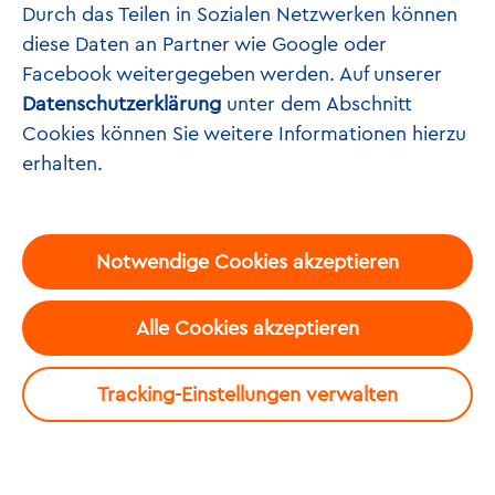
Durch das Teilen in Sozialen Netzwerken können
diese Daten an Partner wie Google oder
Facebook weitergegeben werden. Auf unserer
Welche (pädagogischen /
Datenschutzerklärung
unter dem Abschnitt
medienpädagogischen) Ziele
Cookies können Sie weitere Informationen hierzu
verfolgt das Projekt?
erhalten.
Es lassen sich Kompetenzen im Bereich Medien und
Informatik, Technisches Gestalten, Natur und Technik
und überfachliche Kompetenzen wie Teamfähigkeit und
Notwendige Cookies akzeptieren
Sozialkompetenzen erwerben.
Alle Cookies akzeptieren
Kurzbeschreibung
Tracking-Einstellungen verwalten
MaKey MaKey ist eine kleine Platine mit denen sich
leitfähige Objekte in Computertasten umwandeln
lassen. Innerhalb kürzester Zeit lassen sich damit