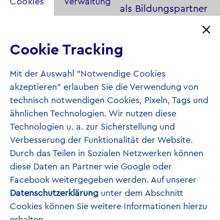
Cookies
Verwaltung
zudem ihre Sichtbarkeit als Bildungspartner
in der Kommune verbessern. Um auf den
Plakaten ein leuchtendes Türkisgrün zu
Cookie Tracking
erreichen, empfehlen wir, eine Druckerei zu
wählen, die ein Inkjekt-Druckverfahren mit
Mit der Auswahl "Notwendige Cookies
"erweitertem Farbraum“ anbietet.
akzeptieren" erlauben Sie die Verwendung von
technisch notwendigen Cookies, Pixeln, Tags und
ähnlichen Technologien. Wir nutzen diese
Technologien u. a. zur Sicherstellung und
Materialien
Verbesserung der Funktionalität der Website.
"Informationskompetenz"
Durch das Teilen in Sozialen Netzwerken können
diese Daten an Partner wie Google oder
Facebook weitergegeben werden. Auf unserer
Datenschutzerklärung
unter dem Abschnitt
Cookies können Sie weitere Informationen hierzu
erhalten.