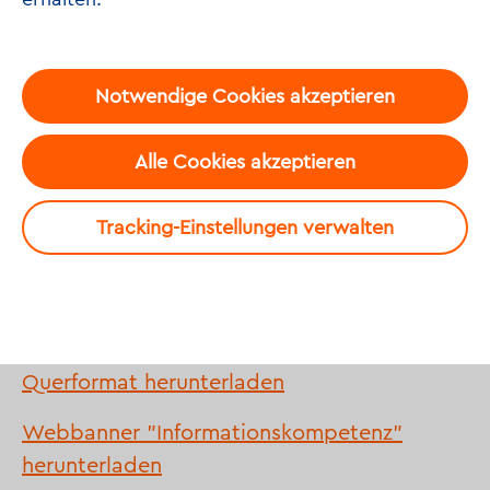
Notwendige Cookies akzeptieren
Alle Cookies akzeptieren
Social-Media-Grafiken
Tracking-Einstellungen verwalten
"Informationskompetenz" im Hochformat
herunterladen
Social-Media-
Grafiken "Informationskompetenz" im
Querformat herunterladen
Webbanner "Informationskompetenz"
herunterladen