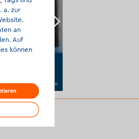
, Tags und
 a. zur
Website.
aten an
en. Auf
ies können
© dbv/Nadja Wohlleben
ptieren