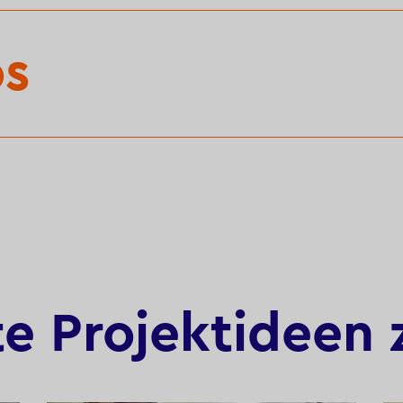
os
te Projektidee