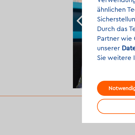
Verwendung 
ähnlichen Te
Sicherstellu
Durch das T
Partner wie
unserer
Date
Sie weitere 
v/Thomas Meyer/Ostkreuz
Notwendig
Infos