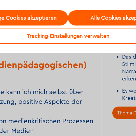
Projekt
e Cookies akzeptieren
Alle Cookies akze
Bei P
Story
Tracking-Einstellungen verwalten
Persp
Gesch
Das d
dienpädagogischen)
Stilmi
Narra
erken
Es we
 kann ich mich selbst über
Kreat
zung, positive Aspekte der
Thema Di
 von medienkritischen Prozessen
der Medien