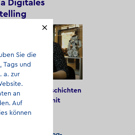
 Digitales
telling
uben Sie die
, Tags und
 a. zur
Website.
l "Interaktive Geschichten
aten an
ne entwickeln" mit
en. Auf
 Joswig
ies können
igitale Storytelling-