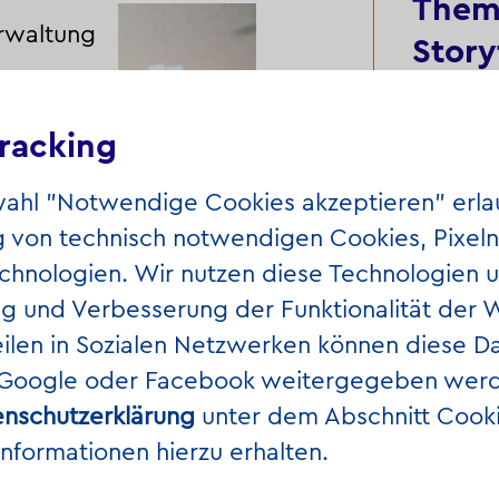
Thema
rwaltung
Story
racking
wahl "Notwendige Cookies akzeptieren" erla
von technisch notwendigen Cookies, Pixeln
chnologien. Wir nutzen diese Technologien u.
ng und Verbesserung der Funktionalität der 
Tutoria
eilen in Sozialen Netzwerken können diese D
mit Twi
 Google oder Facebook weitergegeben werd
Kathrin
nschutzerklärung
unter dem Abschnitt Cook
Informationen hierzu erhalten.
- Instiut für Medienpädagogik
Warum d