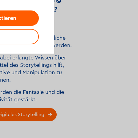
e in der Bibliothek?
ptieren
rojekten zum digitalen
telling können eigene
ektiven durch persönliche
ichten eingebracht werden.
abei erlangte Wissen über
ttel des Storytellings hilft,
tive und Manipulation zu
nen.
rden die Fantasie und die
ivität gestärkt.
gitales Storytelling